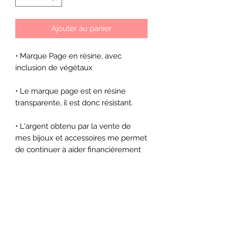
Ajouter au panier
• Marque Page en résine, avec
inclusion de végétaux
• Le marque page est en résine
transparente, il est donc résistant.
• L'argent obtenu par la vente de
mes bijoux et accessoires me permet
de continuer à aider financièrement
tous les mois 3 associations, à savoir :
○ Surfrider
○ 30 millions d'amis
○ I Boycott
En achetant un bijoux chez l'Atelier