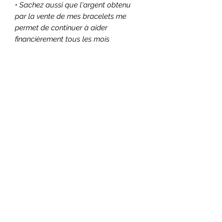
• Sachez aussi que l'argent obtenu
par la vente de mes bracelets me
permet de continuer à aider
financièrement tous les mois
3 associations, à savoir :
○ Surfrider, qui lutte pour la
protection du littoral et de ses
usagers
○ 30 millions d'amis, qui protège et
defend les droits des animaux
○ I Boycott, qui sensibilise à une
consommation plus
responsable.
Sachez donc qu'en achetant un
bracelet, vous contribuez
indirectement à aider ces associations
😽
• Pour les commandes de bracelets
personnalisés, contactez moi par le