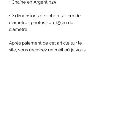
• Chaîne en Argent 925
• 2 dimensions de sphères : 1cm de
diamètre ( photos ) ou 1.5cm de
diamètre
Après paiement de cet article sur le
site, vous recevrez un mail où je vous
indiquerai l'adresse à laquelle
m'envoyer la mèche de cheveux.
Si vous souhaitez discuter du projet
avant la commande, je suis
disponible par mail (
latelierdapoline@gmail.com ) ou sur
Instagram et Facebook ( très réactive
)
Il est possible d'inclure d'autre
éléments que des cheveux, je reste