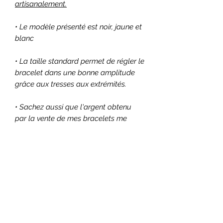
artisanalement.
• Le modèle présenté est noir, jaune et
blanc
• La taille standard permet de régler le
bracelet dans une bonne amplitude
grâce aux tresses aux extrémités.
• Sachez aussi que l'argent obtenu
par la vente de mes bracelets me
permet de continuer à aider
financièrement tous les mois
3 associations, à savoir :
○ Surfrider
○ 30 millions d'amis
○ I Boycott
En achetant un bracelet, vous
contribuez donc indirectement à aider