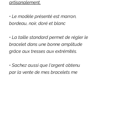
artisanalement.
• Le modèle présenté est marron,
bordeau, noir, doré et blanc
• La taille standard permet de régler le
bracelet dans une bonne amplitude
grâce aux tresses aux extrémités.
• Sachez aussi que l'argent obtenu
par la vente de mes bracelets me
permet de continuer à aider
financièrement tous les mois
3 associations, à savoir :
○ Surfrider
○ 30 millions d'amis
○ I Boycott
En achetant un bracelet, vous
contribuez donc indirectement à aider