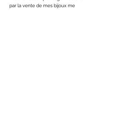
par la vente de mes bijoux me
permet de continuer à aider
financièrement tous les mois 3
associations, à savoir :
○ Surfrider
○ 30 millions d'Amis
○ I Boycott
En achetant un bijou, vous contribuez
donc indirectement à aider ces
associations 😽
Merci de soutenir l'artisanat français !
L'Atelier d'Apoline
latelierdapoline@gmail.com