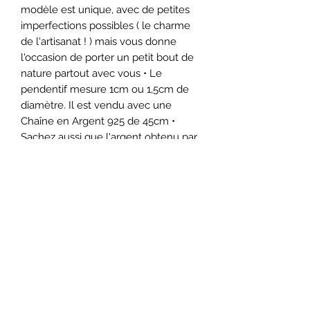
modèle est unique, avec de petites
imperfections possibles ( le charme
de l'artisanat ! ) mais vous donne
l'occasion de porter un petit bout de
nature partout avec vous • Le
pendentif mesure 1cm ou 1,5cm de
diamètre. Il est vendu avec une
Chaîne en Argent 925 de 45cm •
Sachez aussi que l'argent obtenu par
la vente de mes bijoux me permet
de continuer à aider financièrement
tous les mois 3 associations, à savoir :
○ Surfrider ○ 30 millions d'amis ○ I
Boycott Sachez donc qu'en achetant
un bijoux, vous contribuez
indirectement à aider ces
associations 😽 • Pour des créations
personnalisées, contactez moi par le
formulaire de contact sous la page