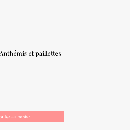
nthémis et paillettes
outer au panier