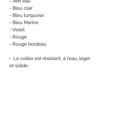
- Vert eau
- Bleu clair
- Bleu turquoise
- Bleu Marine
- Violet
- Rouge
- Rouge bordeau
• Le collier est résistant à l'eau, léger
et solide.
En revanche, je ne conseille pas
d'attacher votre chien avec ce collier.
Il est uniquement à but ornemental
et informatif, si vous y ajoutez une
médaille.
• Essayez de me donner une taille
en cm la plus proche possible du
tour de cou de votre chien, pour que
le collier lui soit bien ajusté.